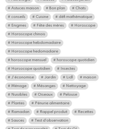
Astuces maison
Bon plan
Chats
conseils
Cuisine
défi mathématique
Enigmes
Fête des mères
Horoscope
Horoscope chinois
Horoscope hebdomadaire
Horoscope hedomadaire
horoscope mensuel
horoscope quotidien
Horsocope quotidien
Insectes
J'économise
Jardin
Lidl
maison
Ménage
Mésanges
Nettoyage
Nuisibles
Oiseaux
Pelouse
Plantes
Pénurie alimentaire
Ramadan
Rappel produit
Recettes
Sauces
Test d'observation