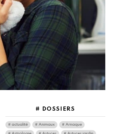
# DOSSIERS
actualité
Animaux
Arnaque
Astrologie
Astuces
Astuces jardin