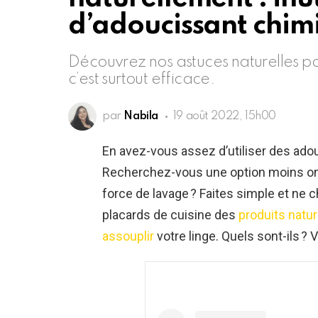
d’adoucissant chim
Découvrez nos astuces naturelles pou
c’est surtout efficace.
par
Nabila
19 août 2022, 15h00
En avez-vous assez d’utiliser des ad
Recherchez-vous une option moins on
force de lavage ? Faites simple et ne 
placards de cuisine des
produits natur
assouplir
votre linge. Quels sont-ils ? 