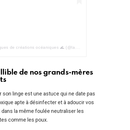
Une publication partagée par Vagues de créations océaniques 🌊 (@la.vie.dma.mer)
aillible de nos grands-mères
ts
ir son linge est une astuce qui ne date pas
toxique apte à désinfecter et à adoucir vos
t dans la même foulée neutraliser les
ites comme les poux.