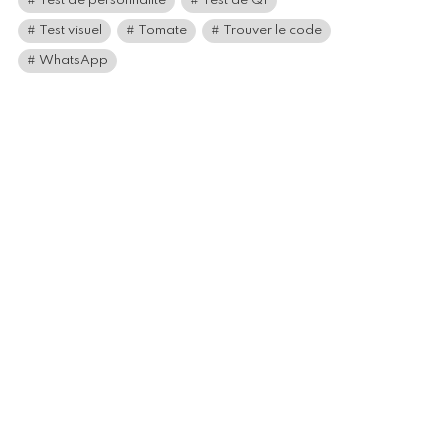
Test de personnalité
Test de QI
Test visuel
Tomate
Trouver le code
WhatsApp