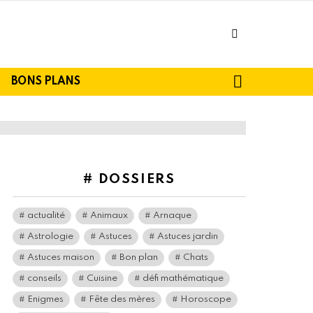
facebook
SEARCH
BONS PLANS
# DOSSIERS
actualité
Animaux
Arnaque
Astrologie
Astuces
Astuces jardin
Astuces maison
Bon plan
Chats
conseils
Cuisine
défi mathématique
Enigmes
Fête des mères
Horoscope