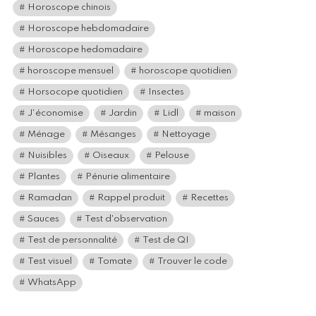
Horoscope chinois
Horoscope hebdomadaire
Horoscope hedomadaire
horoscope mensuel
horoscope quotidien
Horsocope quotidien
Insectes
J'économise
Jardin
Lidl
maison
Ménage
Mésanges
Nettoyage
Nuisibles
Oiseaux
Pelouse
Plantes
Pénurie alimentaire
Ramadan
Rappel produit
Recettes
Sauces
Test d'observation
Test de personnalité
Test de QI
Test visuel
Tomate
Trouver le code
WhatsApp