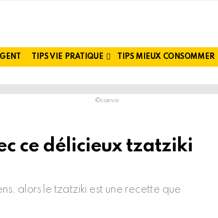
RGENT
TIPS VIE PRATIQUE
TIPS MIEUX CONSOMMER
©canva
c ce délicieux tzatziki
s, alors le tzatziki est une recette que