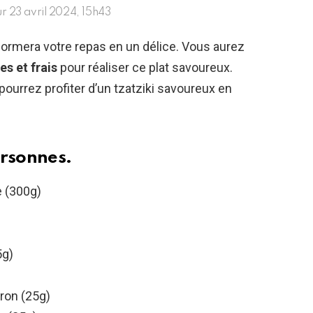
ur
23 avril 2024, 15h43
sformera votre repas en un délice. Vous aurez
es et frais
pour réaliser ce plat savoureux.
ourrez profiter d’un tzatziki savoureux en
ersonnes.
e (300g)
5g)
tron (25g)