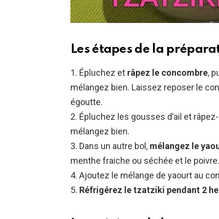
Les étapes de la prépara
1. Épluchez et
râpez le concombre
, p
mélangez bien. Laissez reposer le co
égoutte.
2. Épluchez les gousses d’ail et râpez
mélangez bien.
3. Dans un autre bol,
mélangez le yaour
menthe fraiche ou séchée et le poivre
4. Ajoutez le mélange de yaourt au c
5.
Réfrigérez le tzatziki pendant 2 h