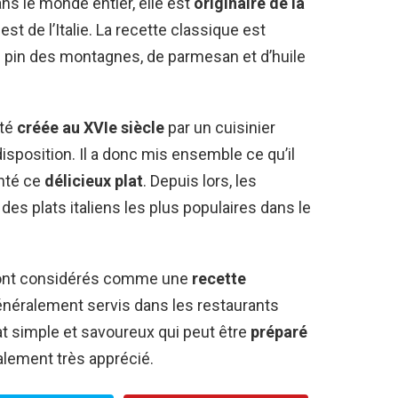
ns le monde entier, elle est
originaire de la
est de l’Italie. La recette classique est
de pin des montagnes, de parmesan et d’huile
été
créée au XVIe siècle
par un cuisinier
 disposition. Il a donc mis ensemble ce qu’il
enté ce
délicieux plat
. Depuis lors, les
es plats italiens les plus populaires dans le
 sont considérés comme une
recette
généralement servis dans les restaurants
lat simple et savoureux qui peut être
préparé
alement très apprécié.