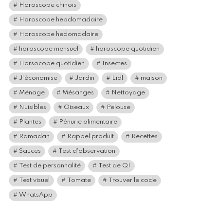
Horoscope chinois
Horoscope hebdomadaire
Horoscope hedomadaire
horoscope mensuel
horoscope quotidien
Horsocope quotidien
Insectes
J'économise
Jardin
Lidl
maison
Ménage
Mésanges
Nettoyage
Nuisibles
Oiseaux
Pelouse
Plantes
Pénurie alimentaire
Ramadan
Rappel produit
Recettes
Sauces
Test d'observation
Test de personnalité
Test de QI
Test visuel
Tomate
Trouver le code
WhatsApp