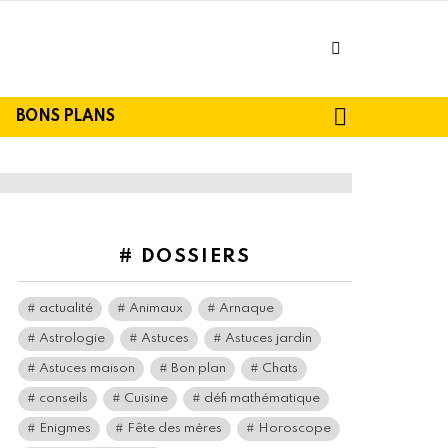
facebook
SEARCH
BONS PLANS
# DOSSIERS
actualité
Animaux
Arnaque
Astrologie
Astuces
Astuces jardin
Astuces maison
Bon plan
Chats
conseils
Cuisine
défi mathématique
Enigmes
Fête des mères
Horoscope