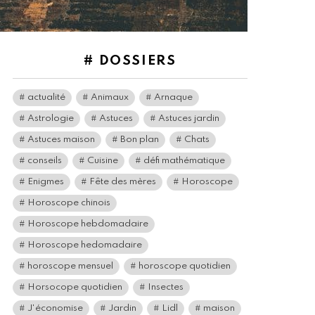
# DOSSIERS
actualité
Animaux
Arnaque
Astrologie
Astuces
Astuces jardin
Astuces maison
Bon plan
Chats
conseils
Cuisine
défi mathématique
Enigmes
Fête des mères
Horoscope
Horoscope chinois
Horoscope hebdomadaire
Horoscope hedomadaire
horoscope mensuel
horoscope quotidien
Horsocope quotidien
Insectes
J'économise
Jardin
Lidl
maison