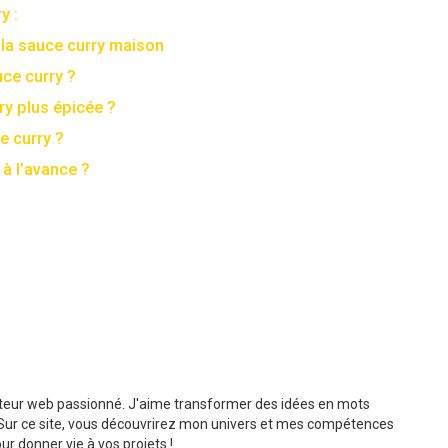
y :
r la sauce curry maison
uce curry ?
y plus épicée ?
 curry ?
 à l’avance ?
dacteur web passionné. J'aime transformer des idées en mots
s. Sur ce site, vous découvrirez mon univers et mes compétences
r donner vie à vos projets !