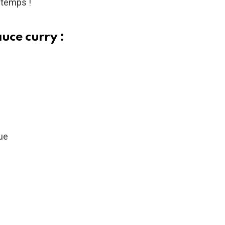
 temps !
uce curry :
lue