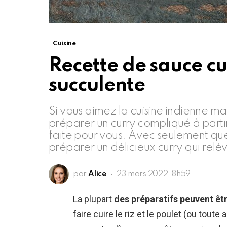
Cuisine
Recette de sauce cu
succulente
Si vous aimez la cuisine indienne m
préparer un curry compliqué à partir
faite pour vous. Avec seulement que
préparer un délicieux curry qui relè
par
Alice
23 mars 2022, 8h59
La plupart
des préparatifs peuvent êtr
faire cuire le riz et le poulet (ou toute