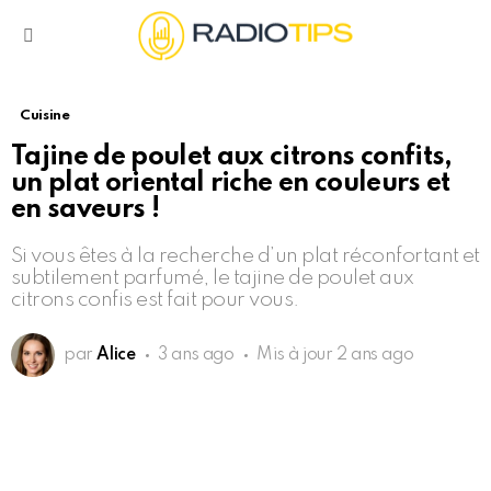
Menu
Cuisine
Tajine de poulet aux citrons confits,
un plat oriental riche en couleurs et
en saveurs !
Si vous êtes à la recherche d’un plat réconfortant et
subtilement parfumé, le tajine de poulet aux
citrons confis est fait pour vous.
par
Alice
3 ans ago
Mis à jour
2 ans ago