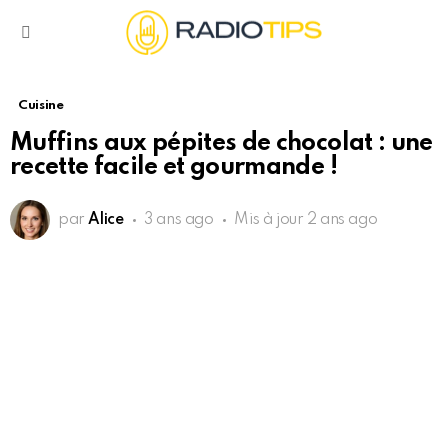
Menu
Cuisine
Muffins aux pépites de chocolat : une
recette facile et gourmande !
par
Alice
3 ans ago
Mis à jour
2 ans ago