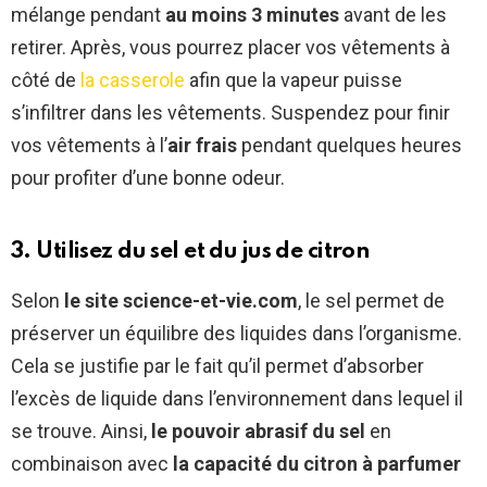
mélange pendant
au moins 3 minutes
avant de les
dans un placard…un durian en
retirer. Après, vous pourrez placer vos vêtements à
décomposition.
https://t.co/S
côté de
la casserole
afin que la vapeur puisse
Co5wDcr55
s’infiltrer dans les vêtements. Suspendez pour finir
pic.twitter.com/JXhJTrTjcV
vos vêtements à l’
air frais
pendant quelques heures
— Tu sais pas quoi ?!
pour profiter d’une bonne odeur.
(@tuCpakoa)
July 17, 2019
3. Utilisez du sel et du jus de citron
Selon
le site science-et-vie.com
, le sel permet de
préserver un équilibre des liquides dans l’organisme.
Cela se justifie par le fait qu’il permet d’absorber
l’excès de liquide dans l’environnement dans lequel il
se trouve. Ainsi,
le pouvoir abrasif du sel
en
combinaison avec
la capacité du citron à parfumer