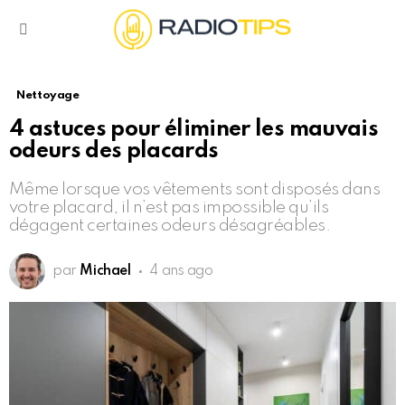
Menu
Nettoyage
4 astuces pour éliminer les mauvais
odeurs des placards
Même lorsque vos vêtements sont disposés dans
votre placard, il n’est pas impossible qu’ils
dégagent certaines odeurs désagréables.
par
Michael
4 ans ago