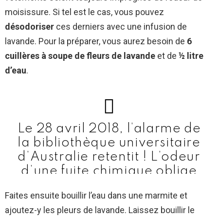
moisissure. Si tel est le cas, vous pouvez
désodoriser
ces derniers avec une infusion de
lavande. Pour la préparer, vous aurez besoin de
6
cuillères à soupe de fleurs de lavande
et de
½ litre
d’eau
.
Le 28 avril 2018, l’alarme de
la bibliothèque universitaire
d’Australie retentit ! L’odeur
d’une fuite chimique oblige
500 étudiants à évacuer !
Faites ensuite bouillir l’eau dans une marmite et
40 pompiers et spécialistes
ajoutez-y les pleurs de lavande. Laissez bouillir le
interviennent et découvrent