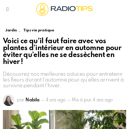
Menu
,
Jardin
Tips vie pratique
Voici ce qu’il faut faire avec vos
plantes d’intérieur en automne pour
éviter qu’elles ne se dessèchent en
hiver !
Découvrez nos meilleures astuces pour entretenir
les fleurs durant l’automne pour qu’elles arrivent à
survivre pendant l’hiver.
par
Nabila
4 ans ago
Mis à jour
4 ans ago